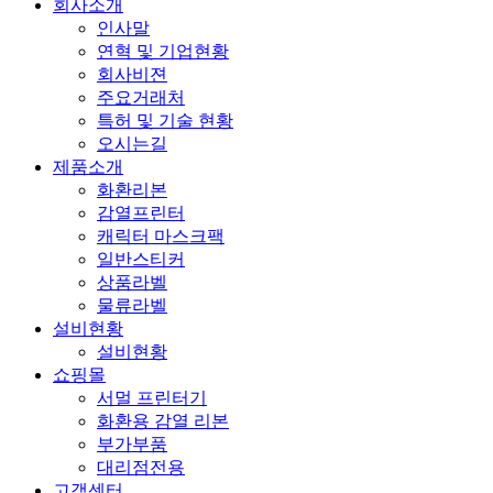
회사소개
인사말
연혁 및 기업현황
회사비젼
주요거래처
특허 및 기술 현황
오시는길
제품소개
화환리본
감열프린터
캐릭터 마스크팩
일반스티커
상품라벨
물류라벨
설비현황
설비현황
쇼핑몰
서멀 프린터기
화환용 감열 리본
부가부품
대리점전용
고객센터